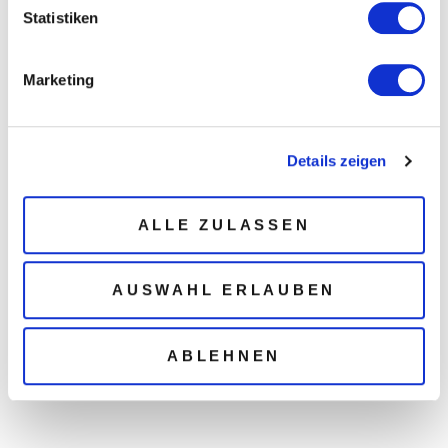
Statistiken
persönliches Shooting? Dann kontaktiere mich
gerne per Mail oder Telefon und wir besprechen
deine Wünsche und Vorstellungen. Meldet euch
Marketing
gerne wenn ihr ein Pärchenshooting,
Familienshooting, Babybauchshoting,
Geschwistershooting oder eine andere Art von
Details zeigen
Aufnahmen möchtet.
ALLE ZULASSEN
AUSWAHL ERLAUBEN
Kontakt
+49 152 36611021
ABLEHNEN
kontakt@sabrina-hofmann.de