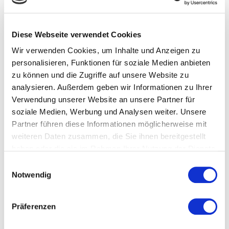
wiederholt werden können. Ich fotografiere
Erinnerungen wie Babybauchshootings,
Familienfotos, Hochzeiten, Freundesbilder und
Diese Webseite verwendet Cookies
vieles mehr.
Wir verwenden Cookies, um Inhalte und Anzeigen zu
personalisieren, Funktionen für soziale Medien anbieten
Ich biete hauptsächlich Outdoor-Shootings mit
zu können und die Zugriffe auf unsere Website zu
natürlichem Licht an und arbeite derzeit
analysieren. Außerdem geben wir Informationen zu Ihrer
hauptsächlich mit TFP Verträgen (Time for
Verwendung unserer Website an unsere Partner für
Pictures). Das bedeutet, dass der Fotograf und
soziale Medien, Werbung und Analysen weiter. Unsere
das Model / die Models gemeinsam Zeit
Partner führen diese Informationen möglicherweise mit
miteinander verbringen und Fotos erstellen.
weiteren Daten zusammen, die Sie ihnen bereitgestellt
haben oder die sie im Rahmen Ihrer Nutzung der Dienste
Das Shooting ist meist kostenlos und beide
gesammelt haben.
Parteien erhalten anschließend die Aufnahmen,
Einwilligungsauswahl
Notwendig
die sie mit Namensnennung des anderen
nutzen können.
Präferenzen
Fühlst du dich durch meine Bilder
angesprochen und hast Lust auf ein